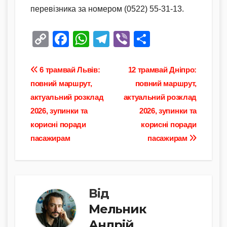
перевізника за номером (0522) 55-31-13.
C
F
W
T
Vi
П
o
a
h
el
b
о
p
c
at
e
er
ді
Навігація
6 трамвай Львів:
12 трамвай Дніпро:
y
e
s
gr
л
повний маршрут,
повний маршрут,
записів
актуальний розклад
актуальний розклад
Li
b
A
a
и
2026, зупинки та
2026, зупинки та
n
o
p
m
т
корисні поради
корисні поради
k
o
p
и
пасажирам
пасажирам
k
с
я
Від
Мельник
Андрій