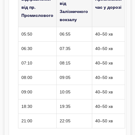
від
від пр.
час у дорозі
Залізничного
Промислового
вокзалу
05:50
06:55
40–50 хв
06:30
07:35
40–50 хв
07:10
08:15
40–50 хв
08:00
09:05
40–50 хв
09:00
10:05
40–50 хв
18:30
19:35
40–50 хв
21:00
22:05
40–50 хв