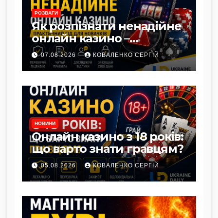
РОЗВАГИ
Як розпізнати ненадійне
онлайн казино –
практичний гід для
07.08.2026
КОВАЛЕНКО СЕРГІЙ
новачків
НОВИНИ
Онлайн казино з 18 років:
що варто знати гравцям?
05.08.2026
КОВАЛЕНКО СЕРГІЙ