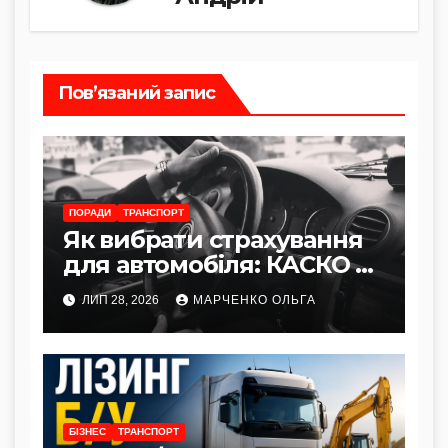
Пов’язаний запис
ПОРАДИ
ТРАНСПОРТ
Як вибрати страхування
для автомобіля: КАСКО vs
Автоцивілка
ЛИП 28, 2026
МАРЧЕНКО ОЛЬГА
БІЗНЕС
ТРАНСПОРТ