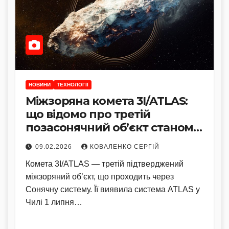
НОВИНИ
ТЕХНОЛОГІЇ
Міжзоряна комета 3I/ATLAS:
що відомо про третій
позасонячний об’єкт станом
на лютий 2026 року
09.02.2026
КОВАЛЕНКО СЕРГІЙ
Комета 3I/ATLAS — третій підтверджений
міжзоряний об’єкт, що проходить через
Сонячну систему. Її виявила система ATLAS у
Чилі 1 липня…