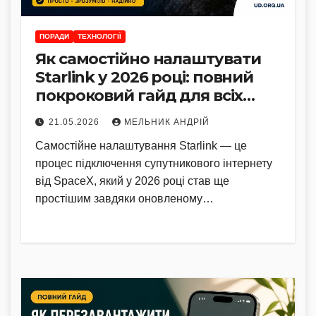
ПОРАДИ
ТЕХНОЛОГІЇ
Як самостійно налаштувати
Starlink у 2026 році: повний
покроковий гайд для всіх
моделей
21.05.2026
МЕЛЬНИК АНДРІЙ
Самостійне налаштування Starlink — це
процес підключення супутникового інтернету
від SpaceX, який у 2026 році став ще
простішим завдяки оновленому…