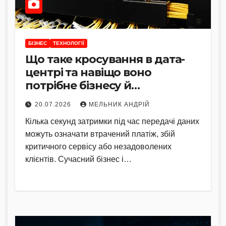
БІЗНЕС
ТЕХНОЛОГІЇ
Що таке кросування в дата-
центрі та навіщо воно
потрібне бізнесу й
операторам
20.07.2026
МЕЛЬНИК АНДРІЙ
Кілька секунд затримки під час передачі даних
можуть означати втрачений платіж, збій
критичного сервісу або незадоволених
клієнтів. Сучасний бізнес і…