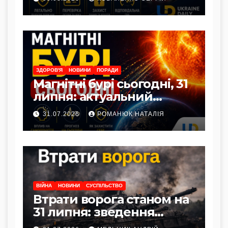
ЗДОРОВ'Я
НОВИНИ
ПОРАДИ
Магнітні бурі сьогодні, 31
липня: актуальний
прогноз та як захистити
31.07.2026
РОМАНЮК НАТАЛІЯ
здоров’я
ВІЙНА
НОВИНИ
СУСПІЛЬСТВО
Втрати ворога станом на
31 липня: зведення
Генштабу ЗСУ