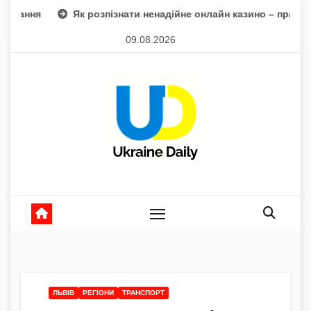
Skip
Як розпізнати ненадійне онлайн казино – практичний гід для но
to
09.08.2026
content
ЛЬВІВ
РЕГІОНИ
ТРАНСПОРТ