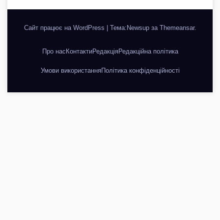
Сайт працює на WordPress
|
Тема:Newsup за
Themeansar
.
Про нас
Контакти
Редакція
Редакційна політика
Умови використання
Політика конфіденційності