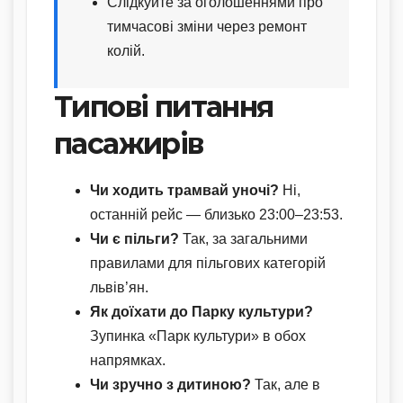
Слідкуйте за оголошеннями про
тимчасові зміни через ремонт
колій.
Типові питання
пасажирів
Чи ходить трамвай уночі?
Ні,
останній рейс — близько 23:00–23:53.
Чи є пільги?
Так, за загальними
правилами для пільгових категорій
львів’ян.
Як доїхати до Парку культури?
Зупинка «Парк культури» в обох
напрямках.
Чи зручно з дитиною?
Так, але в