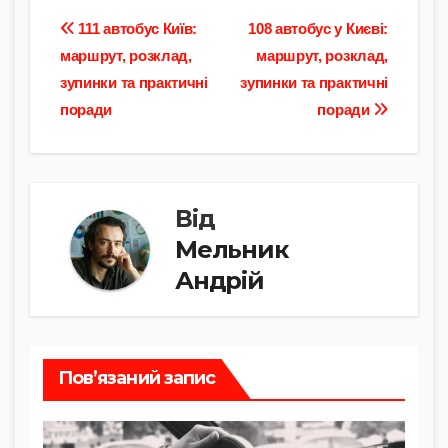
o
a
h
el
b
о
p
c
at
e
er
ді
Навігація
111 автобус Київ:
108 автобус у Києві:
y
e
s
gr
л
маршрут, розклад,
маршрут, розклад,
записів
зупинки та практичні
зупинки та практичні
Li
b
A
a
и
поради
поради
n
o
p
m
т
k
o
p
и
k
с
Від
я
Мельник
Андрій
Пов’язаний запис