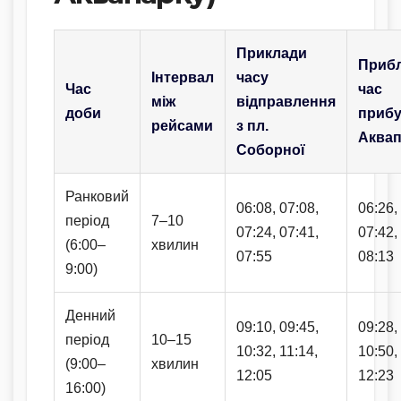
Приклади
Приб
Інтервал
часу
Час
час
між
відправлення
доби
прибу
рейсами
з пл.
Аквап
Соборної
Ранковий
06:08, 07:08,
06:26,
період
7–10
07:24, 07:41,
07:42,
(6:00–
хвилин
07:55
08:13
9:00)
Денний
09:10, 09:45,
09:28,
період
10–15
10:32, 11:14,
10:50,
(9:00–
хвилин
12:05
12:23
16:00)