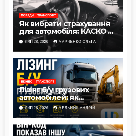
ПОРАДИ
ТРАНСПОРТ
Як вибрати страхування
для автомобіля: КАСКО vs
Автоцивілка
ЛИП 28, 2026
МАРЧЕНКО ОЛЬГА
БІЗНЕС
ТРАНСПОРТ
Лізінг б/у грузових
автомобілей: як
правильно вибрати
ЛИП 28, 2026
МЕЛЬНИК АНДРІЙ
вантажівку чи
спецтехніку для бізнесу