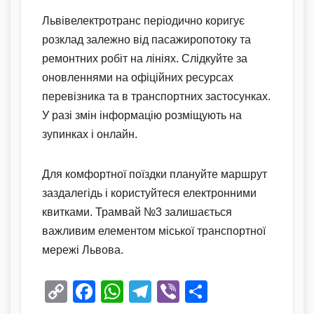
Львівелектротранс періодично коригує
розклад залежно від пасажиропотоку та
ремонтних робіт на лініях. Слідкуйте за
оновленнями на офіційних ресурсах
перевізника та в транспортних застосунках.
У разі змін інформацію розміщують на
зупинках і онлайн.
Для комфортної поїздки плануйте маршрут
заздалегідь і користуйтеся електронними
квитками. Трамвай №3 залишається
важливим елементом міської транспортної
мережі Львова.
C
F
W
T
Vi
П