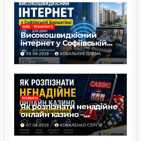
КИЇВ
ТЕХНОЛОГІЇ
Високошвидкісний
інтернет у Софіївській
Борщагівці: переваги для
08.08.2026
КОВАЛЬЧУК ОЛЕНА
дому, роботи та
навчання
РОЗВАГИ
Як розпізнати ненадійне
онлайн казино –
практичний гід для
07.08.2026
КОВАЛЕНКО СЕРГІЙ
новачків