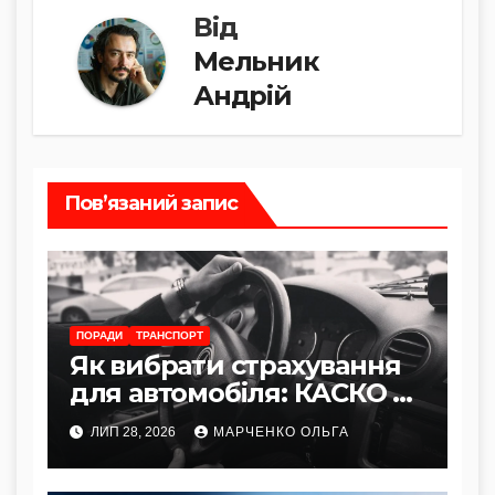
я
Від
Мельник
Андрій
Пов’язаний запис
ПОРАДИ
ТРАНСПОРТ
Як вибрати страхування
для автомобіля: КАСКО vs
Автоцивілка
ЛИП 28, 2026
МАРЧЕНКО ОЛЬГА