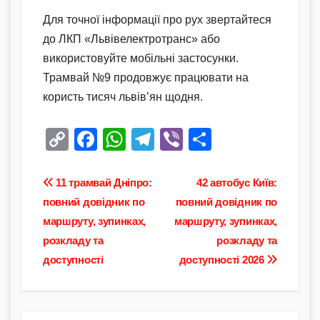
Для точної інформації про рух звертайтеся
до ЛКП «Львівелектротранс» або
використовуйте мобільні застосунки.
Трамвай №9 продовжує працювати на
користь тисяч львів’ян щодня.
C
F
W
T
Vi
П
o
a
h
el
b
о
p
c
at
e
er
ді
Навігація
11 трамвай Дніпро:
42 автобус Київ:
y
e
s
gr
л
повний довідник по
повний довідник по
записів
маршруту, зупинках,
маршруту, зупинках,
Li
b
A
a
и
розкладу та
розкладу та
n
o
p
m
т
доступності
доступності 2026
k
o
p
и
k
с