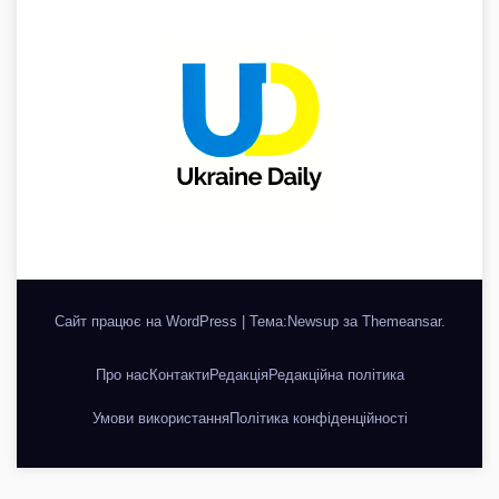
Сайт працює на WordPress
|
Тема:Newsup за
Themeansar
.
Про нас
Контакти
Редакція
Редакційна політика
Умови використання
Політика конфіденційності