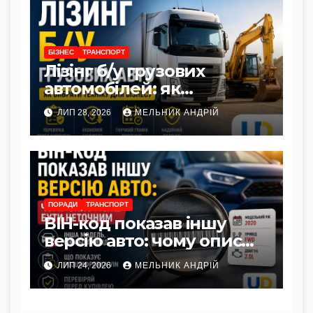
БІЗНЕС
ТРАНСПОРТ
Лізінг б/у грузових
автомобілей: як
правильно вибрати
ЛИП 28, 2026
МЕЛЬНИК АНДРІЙ
вантажівку чи
спецтехніку для бізнесу
ПОРАДИ
ТРАНСПОРТ
ВІН-код показав іншу
версію авто: чому опис
може бути неточним
ЛИП 24, 2026
МЕЛЬНИК АНДРІЙ