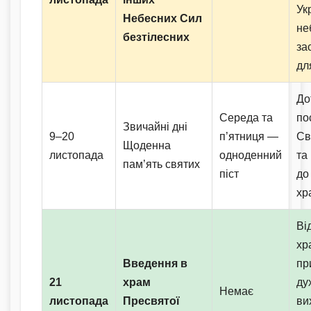
Ук
Небесних Сил
не
безтілесних
за
дл
До
Середа та
по
Звичайні дні
9–20
п’ятниця —
Св
Щоденна
листопада
одноденний
та
пам’ять святих
піст
до
хр
Ві
хр
Введення в
пр
21
храм
ду
Немає
листопада
Пресвятої
ви