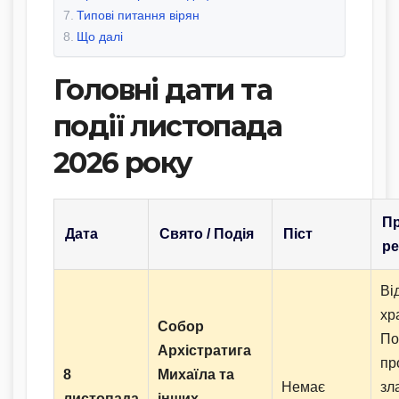
Типові питання вірян
Що далі
Головні дати та
події листопада
2026 року
Пр
Дата
Свято / Подія
Піст
ре
Ві
хр
Собор
По
Архістратига
пр
8
Михаїла та
Немає
зл
листопада
інших