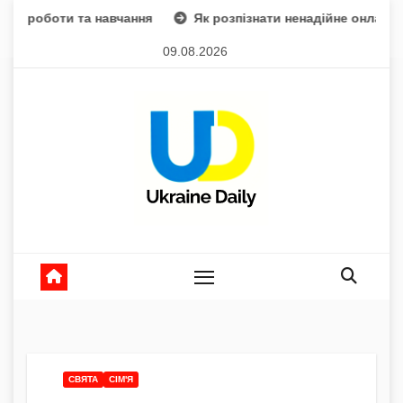
Skip
 навчання
Як розпізнати ненадійне онлайн казино – практи
to
09.08.2026
content
СВЯТА
СІМ'Я