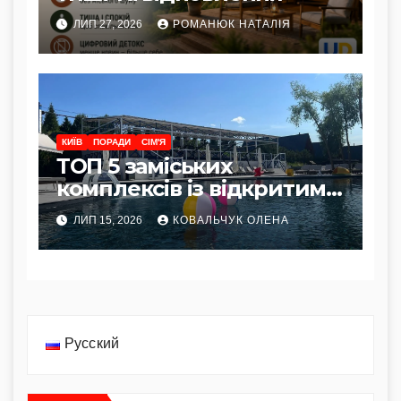
ЛИП 27, 2026
РОМАНЮК НАТАЛІЯ
КИЇВ
ПОРАДИ
СІМ'Я
ТОП 5 заміських
комплексів із відкритим
басейном
ЛИП 15, 2026
КОВАЛЬЧУК ОЛЕНА
Русский