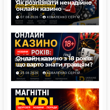
Як розпізнати ненадійне
онлайн казино –
практичний гід для
07.08.2026
КОВАЛЕНКО СЕРГІЙ
новачків
НОВИНИ
Онлайн казино з 18 років:
що варто знати гравцям?
05.08.2026
КОВАЛЕНКО СЕРГІЙ
ЗДОРОВ'Я
НОВИНИ
ПОРАДИ