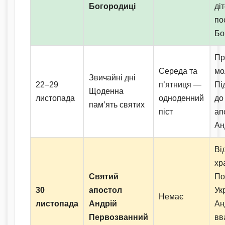
Богородиці
ді
по
Бо
Пр
Середа та
мо
Звичайні дні
22–29
п’ятниця —
Пі
Щоденна
листопада
одноденний
до
пам’ять святих
піст
ап
Ан
Ві
хр
Святий
По
30
апостол
Ук
Немає
листопада
Андрій
Ан
Первозванний
вв