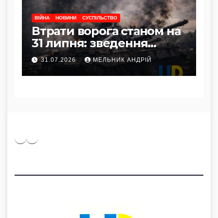
ВІЙНА
НОВИНИ
СУСПІЛЬСТВО
Втрати ворога станом на
31 липня: зведення
Генштабу ЗСУ
31.07.2026
МЕЛЬНИК АНДРІЙ
Pinterest
Medium
Telegram