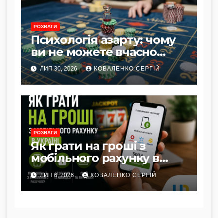
РОЗВАГИ
Психологія азарту: чому
ви не можете вчасно
зупинитися
ЛИП 30, 2026
КОВАЛЕНКО СЕРГІЙ
РОЗВАГИ
Як грати на гроші з
мобільного рахунку в
Україні
ЛИП 6, 2026
КОВАЛЕНКО СЕРГІЙ