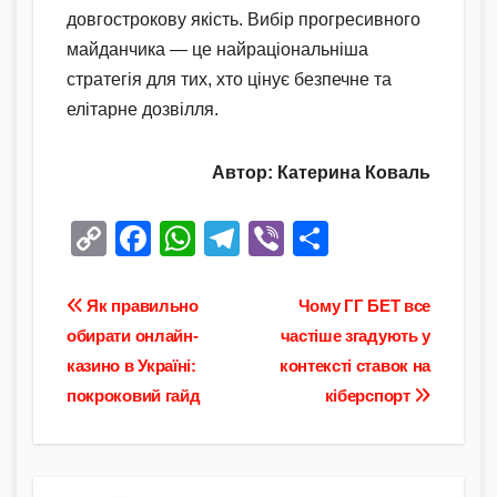
довгострокову якість. Вибір прогресивного
майданчика — це найраціональніша
стратегія для тих, хто цінує безпечне та
елітарне дозвілля.
Автор: Катерина Коваль
C
F
W
T
Vi
П
o
a
h
el
b
о
p
c
at
e
er
ді
Навігація
Як правильно
Чому ГГ БЕТ все
y
e
s
gr
л
обирати онлайн-
частіше згадують у
записів
казино в Україні:
контексті ставок на
Li
b
A
a
и
покроковий гайд
кіберспорт
n
o
p
m
т
k
o
p
и
k
с