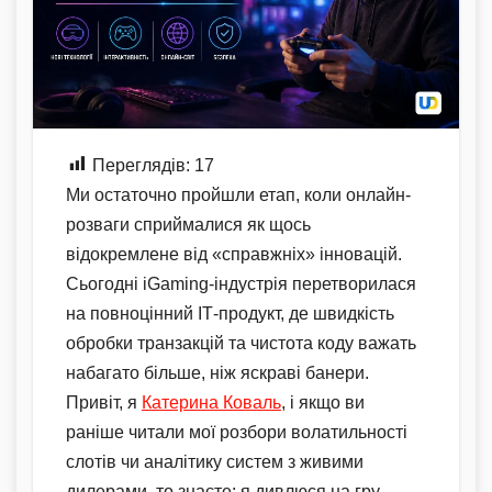
Переглядів:
17
Ми остаточно пройшли етап, коли онлайн-
розваги сприймалися як щось
відокремлене від «справжніх» інновацій.
Сьогодні iGaming-індустрія перетворилася
на повноцінний ІТ-продукт, де швидкість
обробки транзакцій та чистота коду важать
набагато більше, ніж яскраві банери.
Привіт, я
Катерина Коваль
, і якщо ви
раніше читали мої розбори волатильності
слотів чи аналітику систем з живими
дилерами, то знаєте: я дивлюся на гру