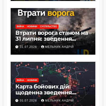
ВІЙНА
НОВИНИ
СУСПІЛЬСТВО
Втрати ворога станом на
31 липня: зведення
Генштабу ЗСУ
31.07.2026
МЕЛЬНИК АНДРІЙ
ВІЙНА
НОВИНИ
Карта бойових дій:
щоденна зведення
фронту станом на 31
31.07.2026
МЕЛЬНИК АНДРІЙ
липня