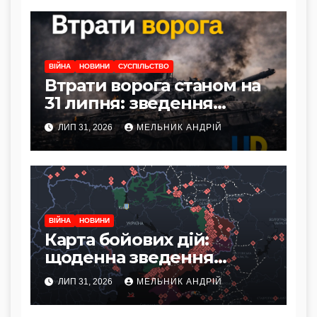
ВІЙНА
НОВИНИ
СУСПІЛЬСТВО
Втрати ворога станом на
31 липня: зведення
Генштабу ЗСУ
ЛИП 31, 2026
МЕЛЬНИК АНДРІЙ
ВІЙНА
НОВИНИ
Карта бойових дій:
щоденна зведення
фронту станом на 31
ЛИП 31, 2026
МЕЛЬНИК АНДРІЙ
липня