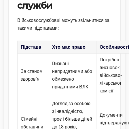
служби
Військовослужбовці можуть звільнитися за
такими підставами:
Підстава
Хто має право
Особливост
Потрібен
Визнані
висновок
За станом
непридатними або
військово-
здоров’я
обмежено
лікарської
придатними ВЛК
комісії
Догляд за особою
з інвалідністю,
Документи
Сімейні
троє і більше дітей
підтверджую
обставини
до 18 років,