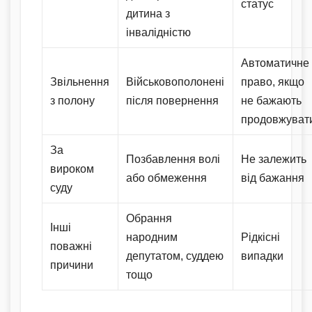
статус
дитина з
інвалідністю
Автоматичне
Звільнення
Військовополонені
право, якщо
з полону
після повернення
не бажають
продовжуват
За
Позбавлення волі
Не залежить
вироком
або обмеження
від бажання
суду
Обрання
Інші
народним
Рідкісні
поважні
депутатом, суддею
випадки
причини
тощо