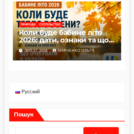
ПРИРОДА
СУСПІЛЬСТВО
Коли буде бабине літо
2026: дати, ознаки та що
очікувати в Україні
ЛИП 27, 2026
МАРЧЕНКО ОЛЬГА
Русский
Пошук