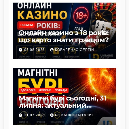
НОВИНИ
Онлайн казино з 18 років:
що варто знати гравцям?
05.08.2026
КОВАЛЕНКО СЕРГІЙ
ЗДОРОВ'Я
НОВИНИ
ПОРАДИ
Магнітні бурі сьогодні, 31
липня: актуальний
прогноз та як захистити
31.07.2026
РОМАНЮК НАТАЛІЯ
здоров’я