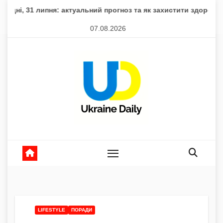
Skip
ня: актуальний прогноз та як захистити здоров’я
Втрати в
to
07.08.2026
content
LIFESTYLE
ПОРАДИ