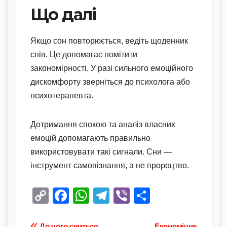
Що далі
Якщо сон повторюється, ведіть щоденник
снів. Це допомагає помітити
закономірності. У разі сильного емоційного
дискомфорту зверніться до психолога або
психотерапевта.
Дотримання спокою та аналіз власних
емоцій допомагають правильно
використовувати такі сигнали. Сни —
інструмент самопізнання, а не пророцтво.
C
F
W
T
Vi
П
o
a
h
el
b
о
До чого сниться
Економічне