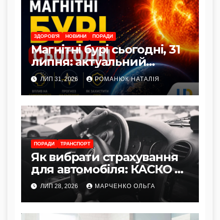
ЗДОРОВ'Я
НОВИНИ
ПОРАДИ
Магнітні бурі сьогодні, 31
липня: актуальний
прогноз та як захистити
ЛИП 31, 2026
РОМАНЮК НАТАЛІЯ
здоров’я
ПОРАДИ
ТРАНСПОРТ
Як вибрати страхування
для автомобіля: КАСКО vs
Автоцивілка
ЛИП 28, 2026
МАРЧЕНКО ОЛЬГА