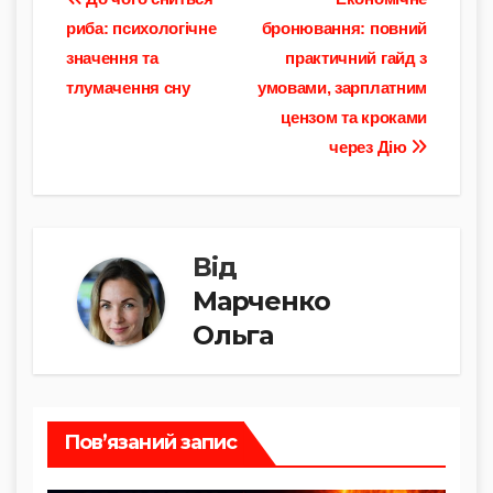
p
c
at
e
er
ді
Навігація
y
e
s
gr
л
риба: психологічне
бронювання: повний
записів
значення та
практичний гайд з
Li
b
A
a
и
тлумачення сну
умовами, зарплатним
n
o
p
m
т
цензом та кроками
k
o
p
и
через Дію
k
с
я
Від
Марченко
Ольга
Пов’язаний запис