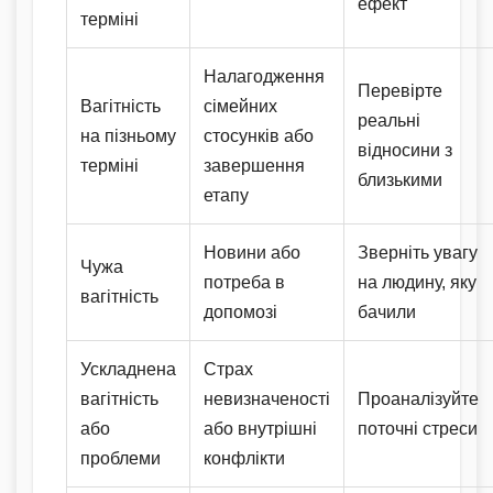
ефект
терміні
Налагодження
Перевірте
Вагітність
сімейних
реальні
на пізньому
стосунків або
відносини з
терміні
завершення
близькими
етапу
Новини або
Зверніть увагу
Чужа
потреба в
на людину, яку
вагітність
допомозі
бачили
Ускладнена
Страх
вагітність
невизначеності
Проаналізуйте
або
або внутрішні
поточні стреси
проблеми
конфлікти