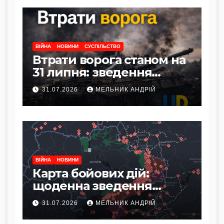
ВІЙНА
НОВИНИ
СУСПІЛЬСТВО
Втрати ворога станом на
31 липня: зведення
Генштабу ЗСУ
31.07.2026
МЕЛЬНИК АНДРІЙ
ВІЙНА
НОВИНИ
Карта бойових дій:
щоденна зведення
фронту станом на 31
31.07.2026
МЕЛЬНИК АНДРІЙ
липня