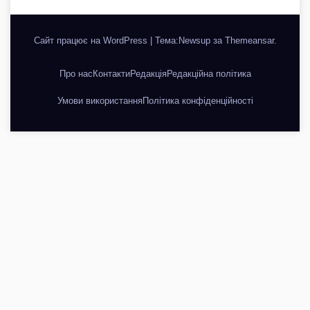
Сайт працює на WordPress
|
Тема:Newsup за
Themeansar
.
Про нас
Контакти
Редакція
Редакційна політика
Умови використання
Політика конфіденційності