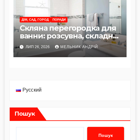
ДІМ, САД, ГОРОД
ПОРАДИ
Скляна перегородка для
ванни: розсувна, складна
чи стаціонарна?
ЛИП 26, 2026
МЕЛЬНИК АНДРІЙ
Русский
Пошук
Пошук