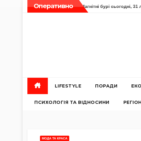
Skip
Оперативно
знати гравцям?
Магнітні бурі сьогодні, 31 липня: актуал
to
content
LIFESTYLE
ПОРАДИ
ЕК
ПСИХОЛОГІЯ ТА ВІДНОСИНИ
РЕГІО
МОДА ТА КРАСА