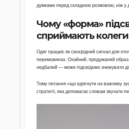
думками перед складною розмовою, ніж у 
Чому «форма» підсві
сприймають колеги
Одяг працює як своєрідний сигнал для ото
перемовинах. Охайний, продуманий образ ас
недбалий — може підсвідомо знижувати дов
Тому питання «що вдягнути на важливу зус
стратегії, яка допомагає словам звучати п