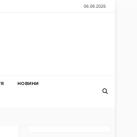
06.08.2026
ом на 31 липня: зведення Генштабу ЗСУ
Карта бойових д
’Я
НОВИНИ