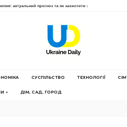
ьний прогноз та як захистити здоров’я
Втрати ворога стан
ОНОМІКА
СУСПІЛЬСТВО
ТЕХНОЛОГІЇ
СІМ
НИ
ДІМ, САД, ГОРОД