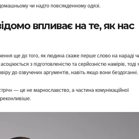
домашньому чи надто повсякденному одязі.
домо впливає на те, як нас
чення ще до того, як людина скаже перше слово на нараді ч
оціюється з підготовленістю та серйозністю намірів, тоді 
іру до озвучених аргументів, навіть якщо вони бездоганні.
тріч» — це не марнославство, а частина комунікаційної
ереконливіше.