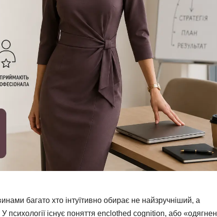
нами багато хто інтуїтивно обирає не найзручніший, а
У психології існує поняття enclothed cognition, або «одягне