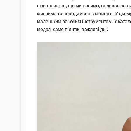
пізнання»: те, що ми носимо, впливає не ли
мислимо та поводимося в моменті. У цьому
маленьким робочим інструментом. У катал
моделі саме під такі важливі дні.