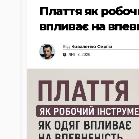
Плаття як робоч
впливає на впев
Від
Коваленко Сергій
ЛИП 3, 2026