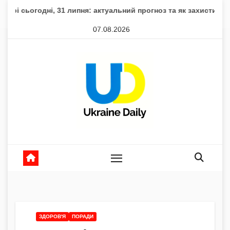
Skip
дні, 31 липня: актуальний прогноз та як захистити здоров’я
to
07.08.2026
content
ЗДОРОВ'Я
ПОРАДИ