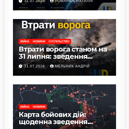
31.07.2026
РОМАНЮК НАТАЛІЯ
здоров’я
ВІЙНА
НОВИНИ
СУСПІЛЬСТВО
Втрати ворога станом на
31 липня: зведення
Генштабу ЗСУ
31.07.2026
МЕЛЬНИК АНДРІЙ
ВІЙНА
НОВИНИ
Карта бойових дій:
щоденна зведення
фронту станом на 31