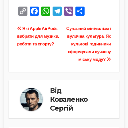
C
F
W
T
Vi
П
o
a
h
el
b
о
p
c
at
e
er
ді
Навігація
Які Apple AirPods
Сучасний мінімалізм і
y
e
s
gr
л
вибрати для музики,
вулична культура. Як
записів
роботи та спорту?
культові годинники
Li
b
A
a
и
сформували сучасну
n
o
p
m
т
міську моду?
k
o
p
и
k
с
я
Від
Коваленко
Сергій