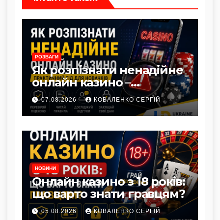
РОЗВАГИ
Як розпізнати ненадійне
онлайн казино –
практичний гід для
07.08.2026
КОВАЛЕНКО СЕРГІЙ
новачків
НОВИНИ
Онлайн казино з 18 років:
що варто знати гравцям?
05.08.2026
КОВАЛЕНКО СЕРГІЙ