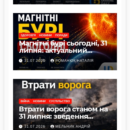
ЗДОРОВ'Я
НОВИНИ
ПОРАДИ
Магнітні бурі сьогодні, 31
липня: актуальний
прогноз та як захистити
31.07.2026
РОМАНЮК НАТАЛІЯ
здоров’я
ВІЙНА
НОВИНИ
СУСПІЛЬСТВО
Втрати ворога станом на
31 липня: зведення
Генштабу ЗСУ
31.07.2026
МЕЛЬНИК АНДРІЙ