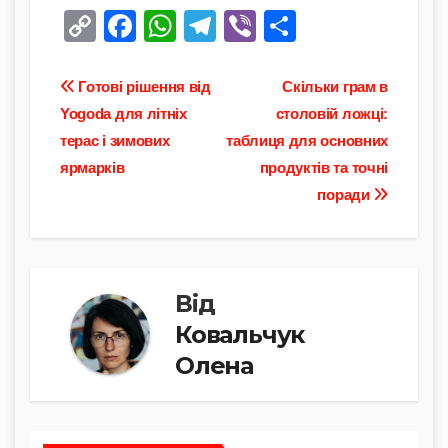
C
F
W
T
Vi
П
o
a
h
el
b
о
p
c
at
e
er
ді
Навігація
Готові рішення від
Скільки грам в
y
e
s
gr
л
Yogoda для літніх
столовій ложці:
записів
терас і зимових
таблиця для основних
Li
b
A
a
и
ярмарків
продуктів та точні
n
o
p
m
т
поради
k
o
p
и
k
с
я
Від
Ковальчук
Олена