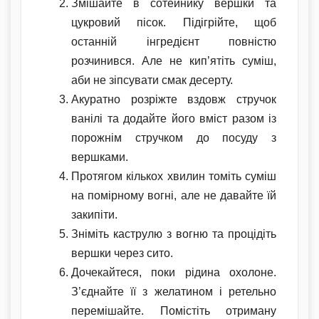
Змішайте в сотейнику вершки та
цукровий пісок. Підігрійте, щоб
останній інгредієнт повністю
розчинився. Але не кип’ятіть суміш,
аби не зіпсувати смак десерту.
Акуратно розріжте вздовж стручок
ванілі та додайте його вміст разом із
порожнім стручком до посуду з
вершками.
Протягом кількох хвилин томіть суміш
на помірному вогні, але не давайте їй
закипіти.
Зніміть каструлю з вогню та процідіть
вершки через сито.
Дочекайтеся, поки рідина охолоне.
З’єднайте її з желатином і ретельно
перемішайте. Помістіть отриману