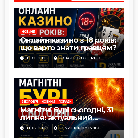
НОВИНИ
Онлайн казино з 18 років:
що варто знати гравцям?
05.08.2026
КОВАЛЕНКО СЕРГІЙ
ЗДОРОВ'Я
НОВИНИ
ПОРАДИ
Магнітні бурі сьогодні, 31
липня: актуальний
прогноз та як захистити
31.07.2026
РОМАНЮК НАТАЛІЯ
здоров’я