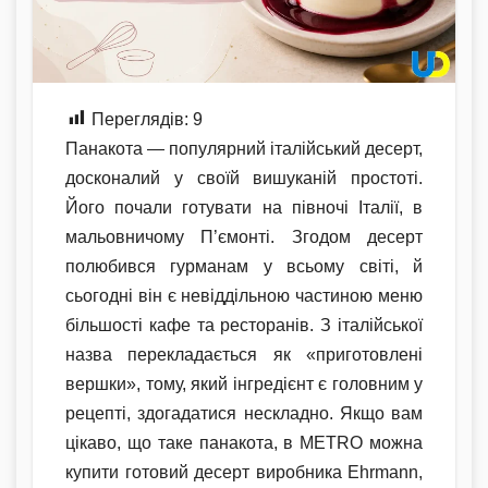
Переглядів:
9
Панакота — популярний італійський десерт,
досконалий у своїй вишуканій простоті.
Його почали готувати на півночі Італії, в
мальовничому П’ємонті. Згодом десерт
полюбився гурманам у всьому світі, й
сьогодні він є невіддільною частиною меню
більшості кафе та ресторанів. З італійської
назва перекладається як «приготовлені
вершки», тому, який інгредієнт є головним у
рецепті, здогадатися нескладно. Якщо вам
цікаво, що таке панакота, в METRO можна
купити готовий десерт виробника Ehrmann,