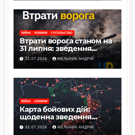
ВІЙНА
НОВИНИ
СУСПІЛЬСТВО
Втрати ворога станом на
31 липня: зведення
Генштабу ЗСУ
31.07.2026
МЕЛЬНИК АНДРІЙ
ВІЙНА
НОВИНИ
Карта бойових дій:
щоденна зведення
фронту станом на 31
31.07.2026
МЕЛЬНИК АНДРІЙ
липня