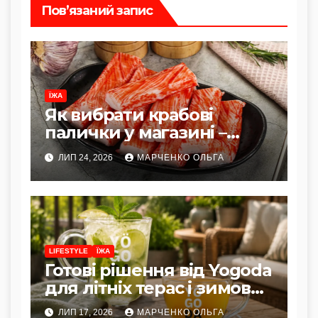
Пов’язаний запис
ЇЖА
Як вибрати крабові
палички у магазині –
склад, вид і найчастіші
ЛИП 24, 2026
МАРЧЕНКО ОЛЬГА
помилки
LIFESTYLE
ЇЖА
Готові рішення від Yogoda
для літніх терас і зимових
ярмарків
ЛИП 17, 2026
МАРЧЕНКО ОЛЬГА