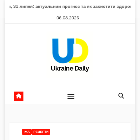
Skip
пня: актуальний прогноз та як захистити здоров’я
Втрати 
to
06.08.2026
content
ЇЖА
РЕЦЕПТИ