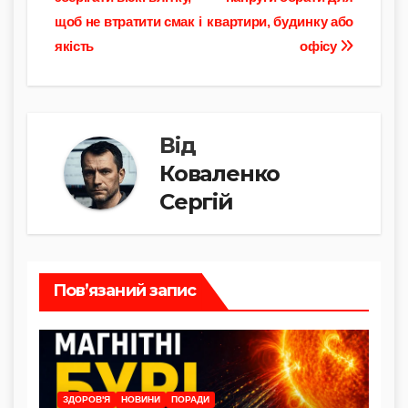
y
e
s
gr
л
записів
щоб не втратити смак і
квартири, будинку або
Li
b
A
a
и
якість
офісу
n
o
p
m
т
k
o
p
и
k
с
Від
я
Коваленко
Сергій
Пов’язаний запис
ЗДОРОВ'Я
НОВИНИ
ПОРАДИ