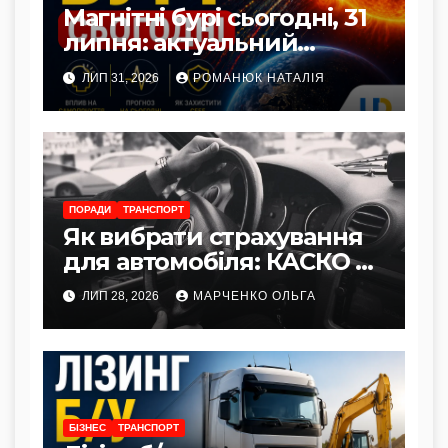
Магнітні бурі сьогодні, 31
липня: актуальний
прогноз та як захистити
ЛИП 31, 2026
РОМАНЮК НАТАЛІЯ
здоров’я
ПОРАДИ
ТРАНСПОРТ
Як вибрати страхування
для автомобіля: КАСКО vs
Автоцивілка
ЛИП 28, 2026
МАРЧЕНКО ОЛЬГА
БІЗНЕС
ТРАНСПОРТ