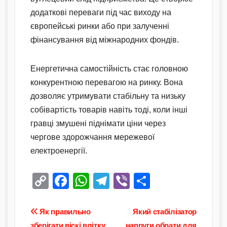
додаткові переваги під час виходу на
європейські ринки або при залученні
фінансування від міжнародних фондів.
Енергетична самостійність стає головною
конкурентною перевагою на ринку. Вона
дозволяє утримувати стабільну та низьку
собівартість товарів навіть тоді, коли інші
гравці змушені піднімати ціни через
чергове здорожчання мережевої
електроенергії.
C
F
W
T
Vi
П
o
a
h
el
b
о
p
c
at
e
er
ді
Навігація
Як правильно
Який стабілізатор
зберігати віскі влітку,
напруги обрати для