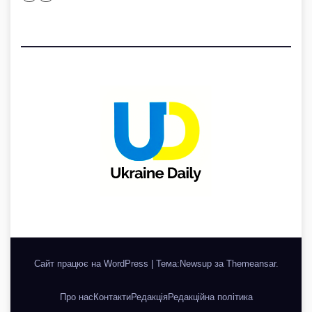
Сайт працює на WordPress
|
Тема:Newsup за
Themeansar
.
Про нас
Контакти
Редакція
Редакційна політика