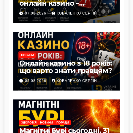
онлайн казино –
практичний гід для
07.08.2026
КОВАЛЕНКО СЕРГІЙ
новачків
НОВИНИ
Онлайн казино з 18 років:
що варто знати гравцям?
05.08.2026
КОВАЛЕНКО СЕРГІЙ
ЗДОРОВ'Я
НОВИНИ
ПОРАДИ
Магнітні бурі сьогодні, 31