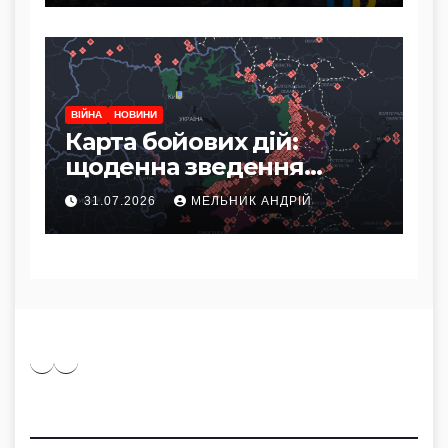
ВІЙНА
НОВИНИ
Карта бойових дій:
щоденна зведення
фронту станом на 31
31.07.2026
МЕЛЬНИК АНДРІЙ
липня
Pinterest
Medium
Telegram