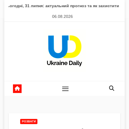
Skip
31 липня: актуальний прогноз та як захистити здоров’я
Вт
to
06.08.2026
content
РОЗВАГИ