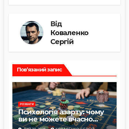
k
с
я
Від
Коваленко
Сергій
Пов’язаний запис
РОЗВАГИ
Психологія азарту: чому
ви не можете вчасно
зупинитися