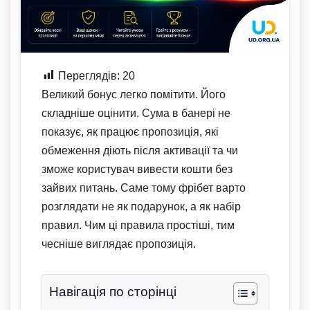
Переглядів:
20
Великий бонус легко помітити. Його
складніше оцінити. Сума в банері не
показує, як працює пропозиція, які
обмеження діють після активації та чи
зможе користувач вивести кошти без
зайвих питань. Саме тому фрібет варто
розглядати не як подарунок, а як набір
правил. Чим ці правила простіші, тим
чесніше виглядає пропозиція.
Навігація по сторінці