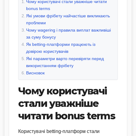
Чому користувачі стали уважніше читати
bonus terms
Які умови фрібету найчастіше викликають
проблеми
Чому wagering і правила виплат важливіші
за суму бонусу
Як betting-платформи працюють із
довірою користувачів
Які параметри варто перевіряти перед
використанням фрібету
Висновок
Чому користувачі
стали уважніше
читати bonus terms
Користувачі betting-платформ стали