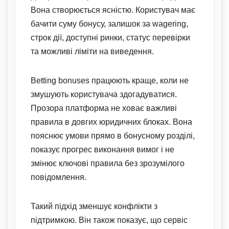
Вона створюється ясністю. Користувач має
бачити суму бонусу, залишок за wagering,
строк дії, доступні ринки, статус перевірки
та можливі ліміти на виведення.
Betting bonuses працюють краще, коли не
змушують користувача здогадуватися.
Прозора платформа не ховає важливі
правила в довгих юридичних блоках. Вона
пояснює умови прямо в бонусному розділі,
показує прогрес виконання вимог і не
змінює ключові правила без зрозумілого
повідомлення.
Такий підхід зменшує конфлікти з
підтримкою. Він також показує, що сервіс