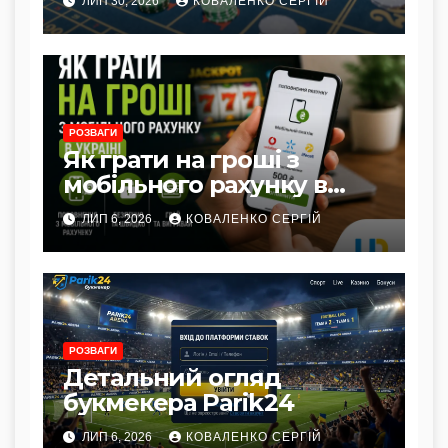
ЛИП 30, 2026
КОВАЛЕНКО СЕРГІЙ
РОЗВАГИ
Як грати на гроші з
мобільного рахунку в
Україні
ЛИП 6, 2026
КОВАЛЕНКО СЕРГІЙ
РОЗВАГИ
Детальний огляд
букмекера Parik24
ЛИП 6, 2026
КОВАЛЕНКО СЕРГІЙ