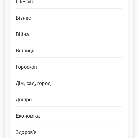
Lifestyle
Бізнес
Війна
Вінниця
Гороскоп
Дім, сад, город
Дніпро
Економіка
Здоров'я