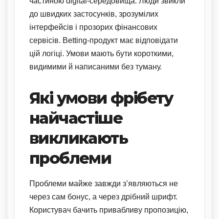
частиною digital-середовища. Люди звикли
до швидких застосунків, зрозумілих
інтерфейсів і прозорих фінансових
сервісів. Betting-продукт має відповідати
цій логіці. Умови мають бути короткими,
видимими й написаними без туману.
Які умови фрібету
найчастіше
викликають
проблеми
Проблеми майже завжди з’являються не
через сам бонус, а через дрібний шрифт.
Користувач бачить привабливу пропозицію,