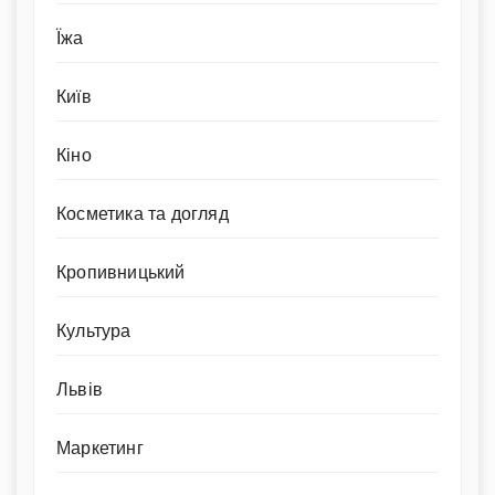
Їжа
Київ
Кіно
Косметика та догляд
Кропивницький
Культура
Львів
Маркетинг