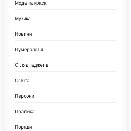
Мода та краса
Музика
Новини
Нумерологія
Огляд гаджетів
Освіта
Персони
Політика
Поради