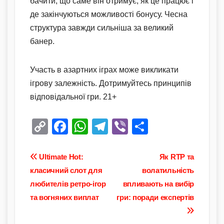
бачити, що саме він отримує, як це працює і
де закінчуються можливості бонусу. Чесна
структура завжди сильніша за великий
банер.
Участь в азартних іграх може викликати
ігрову залежність. Дотримуйтесь принципів
відповідальної гри. 21+
C
F
W
T
Vi
П
o
a
h
el
b
о
p
c
at
e
er
ді
Навігація
Ultimate Hot:
Як RTP та
y
e
s
gr
л
класичний слот для
волатильність
записів
любителів ретро-ігор
впливають на вибір
Li
b
A
a
и
та вогняних виплат
гри: поради експертів
n
o
p
m
т
k
o
p
и