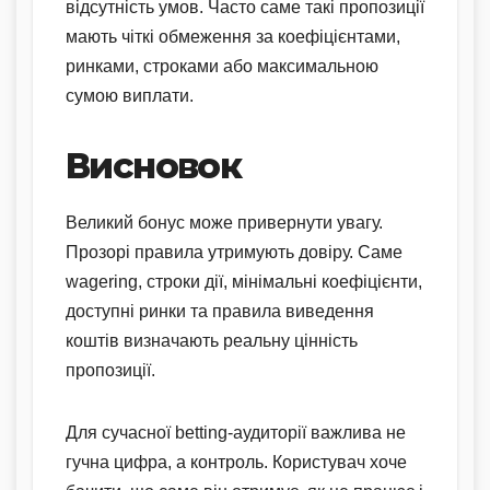
відсутність умов. Часто саме такі пропозиції
мають чіткі обмеження за коефіцієнтами,
ринками, строками або максимальною
сумою виплати.
Висновок
Великий бонус може привернути увагу.
Прозорі правила утримують довіру. Саме
wagering, строки дії, мінімальні коефіцієнти,
доступні ринки та правила виведення
коштів визначають реальну цінність
пропозиції.
Для сучасної betting-аудиторії важлива не
гучна цифра, а контроль. Користувач хоче