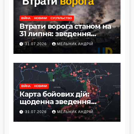
ВІЙНА
НОВИНИ
СУСПІЛЬСТВО
Втрати ворога станом на
31 липня: зведення
Генштабу ЗСУ
31.07.2026
МЕЛЬНИК АНДРІЙ
ВІЙНА
НОВИНИ
Карта бойових дій:
щоденна зведення
фронту станом на 31
31.07.2026
МЕЛЬНИК АНДРІЙ
липня