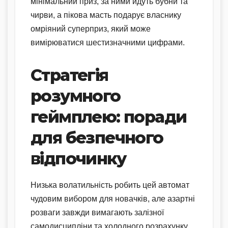
мінімальний приз, за ними йдуть бубни та
чирви, а пікова масть подарує власнику
омріяний суперприз, який може
вимірюватися шестизначними цифрами.
Стратегія
розумного
геймплею: поради
для безпечного
відпочинку
Низька волатильність робить цей автомат
чудовим вибором для новачків, але азартні
розваги завжди вимагають залізної
самодисципліни та холодного розрахунку.