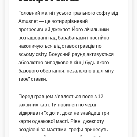
Головний магніт усього грального софту від
Amusnet — це чотирирівневий
прогресивний джекпот. Його лічильники
розташовані над барабанами і постійно
накопичуються від ставок гравців по
всьому світу. Бонусний раунд активується
абсолютно випадково в кінці будь-якого
базового обертання, незалежно від ліміту
твоєї ставки.
Перед гравцем з’являється поле з 12
закритих карт. Ти повинен по черзі
відкривати їх доти, доки не знайдеш три
карти однакової масті. Рівні джекпоту
розділені за мастями: трефи принесуть