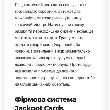
Якщо поточний виграш за спін здається
тобі занадто скромним, автомат дає
можливість миттєво ризикнути ним у
класичній міні-грі. Натиснувши кнопку
ризику, ти переходиш на окремий екран, де
миготить закрита карта. Гравці мають
вгадати колір її масті (червоний або
чорний). Правильний вибір моментально
помножить твою призову суму на два і
дозволить продовжити раунд. Проте будь-
яка помилка призведе до повного
анулювання виграшу за спін і поверне тебе
на Олімп звичайних обертань.
Фірмова система
Jackpot Cards