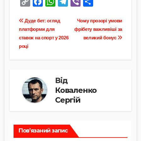
C
F
W
T
Vi
П
o
a
h
el
b
о
p
c
at
e
er
ді
Навігація
Дуде бет: огляд
Чому прозорі умови
y
e
s
gr
л
платформи для
фрібету важливіші за
записів
ставок на спорт у 2026
великий бонус
Li
b
A
a
и
році
n
o
p
m
т
k
o
p
и
k
с
Від
я
Коваленко
Сергій
Пов’язаний запис