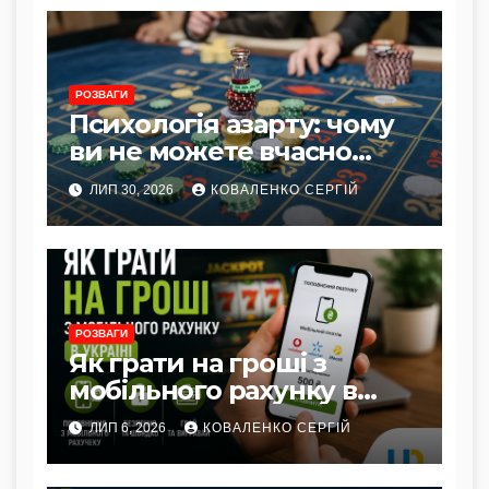
РОЗВАГИ
Психологія азарту: чому
ви не можете вчасно
зупинитися
ЛИП 30, 2026
КОВАЛЕНКО СЕРГІЙ
РОЗВАГИ
Як грати на гроші з
мобільного рахунку в
Україні
ЛИП 6, 2026
КОВАЛЕНКО СЕРГІЙ