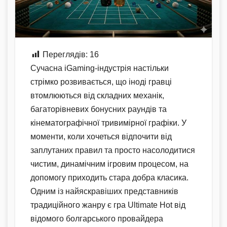
Переглядів:
16
Сучасна iGaming-індустрія настільки
стрімко розвивається, що іноді гравці
втомлюються від складних механік,
багаторівневих бонусних раундів та
кінематографічної тривимірної графіки. У
моменти, коли хочеться відпочити від
заплутаних правил та просто насолодитися
чистим, динамічним ігровим процесом, на
допомогу приходить стара добра класика.
Одним із найяскравіших представників
традиційного жанру є гра Ultimate Hot від
відомого болгарського провайдера