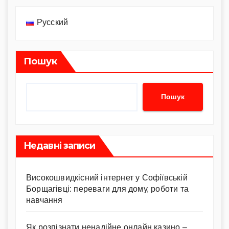
записів
Русский
Пошук
Пошук
Недавні записи
Високошвидкісний інтернет у Софіївській
Борщагівці: переваги для дому, роботи та
навчання
Як розпізнати ненадійне онлайн казино –