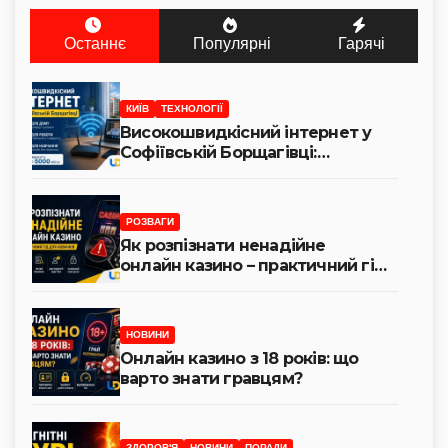
Останнє
Популярні
Гарячі
КИЇВ
ТЕХНОЛОГІЇ
Високошвидкісний інтернет у
Софіївській Борщагівці:
переваги для дому, роботи та
навчання
РОЗВАГИ
Як розпізнати ненадійне
онлайн казино – практичний гід
для новачків
НОВИНИ
Онлайн казино з 18 років: що
варто знати гравцям?
ЗДОРОВ'Я
НОВИНИ
ПОРАДИ