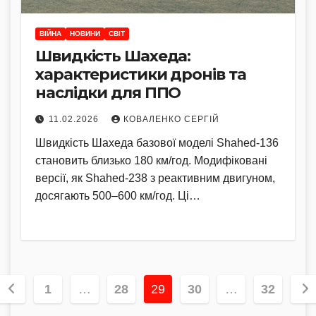
ВІЙНА
НОВИНИ
СВІТ
Швидкість Шахеда:
характеристики дронів та
наслідки для ППО
11.02.2026
КОВАЛЕНКО СЕРГІЙ
Швидкість Шахеда базової моделі Shahed-136
становить близько 180 км/год. Модифіковані
версії, як Shahed-238 з реактивним двигуном,
досягають 500–600 км/год. Ці…
Пагінація
1
…
28
29
30
…
32