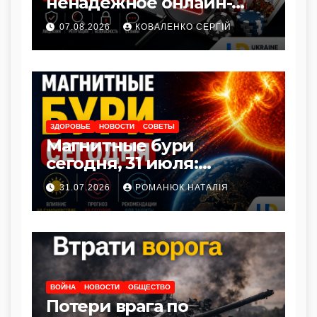
ненадежное онлайн-
казино — практическое
07.08.2026
КОВАЛЕНКО СЕРГІЙ
руководство для
новичков
ЗДОРОВЬЕ
НОВОСТИ
СОВЕТЫ
Магнитные бури
сегодня, 31 июля:
актуальный прогноз и
31.07.2026
РОМАНЮК НАТАЛІЯ
как защитить здоровье
ВОЙНА
НОВОСТИ
ОБЩЕСТВО
Потери врага по