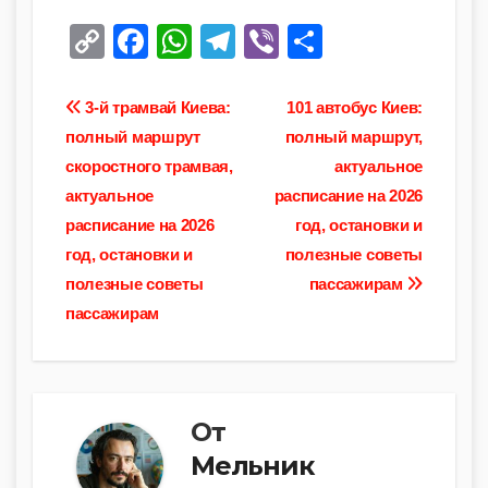
C
F
W
T
Vi
О
o
a
h
el
b
тп
p
c
at
e
er
р
Навигация
3-й трамвай Киева:
101 автобус Киев:
y
e
s
gr
а
полный маршрут
полный маршрут,
по
скоростного трамвая,
актуальное
Li
b
A
a
в
записям
актуальное
расписание на 2026
n
o
p
m
и
расписание на 2026
год, остановки и
k
o
p
ть
год, остановки и
полезные советы
k
полезные советы
пассажирам
пассажирам
От
Мельник