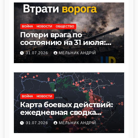
ВОЙНА
НОВОСТИ
ОБЩЕСТВО
Потери врага по
состоянию на 31 июля:
сводка Генштаба ВСУ
31.07.2026
МЕЛЬНИК АНДРІЙ
ВОЙНА
НОВОСТИ
Карта боевых действий:
ежедневная сводка
фронта по состоянию на
31.07.2026
МЕЛЬНИК АНДРІЙ
31 июля