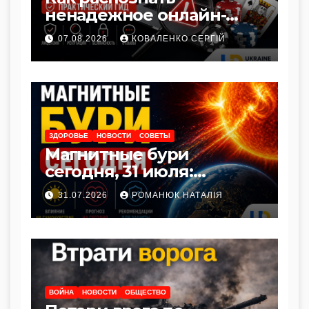
ненадежное онлайн-
казино — практическое
07.08.2026
КОВАЛЕНКО СЕРГІЙ
руководство для
новичков
ЗДОРОВЬЕ
НОВОСТИ
СОВЕТЫ
Магнитные бури
сегодня, 31 июля:
актуальный прогноз и
31.07.2026
РОМАНЮК НАТАЛІЯ
как защитить здоровье
ВОЙНА
НОВОСТИ
ОБЩЕСТВО