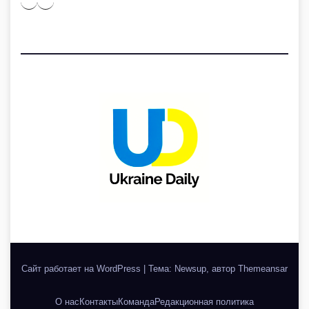
Сайт работает на WordPress
|
Тема: Newsup, автор
Themeansar
О нас
Контакты
Команда
Редакционная политика