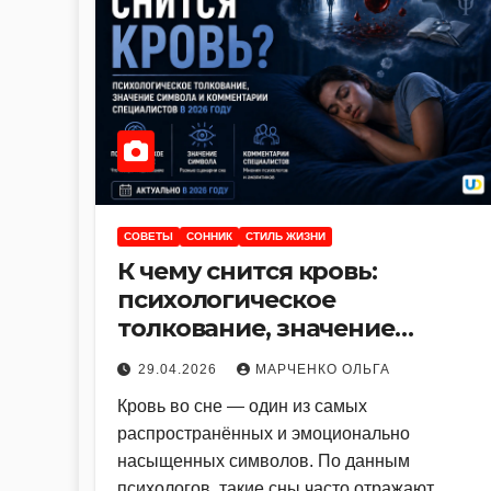
СОВЕТЫ
СОННИК
СТИЛЬ ЖИЗНИ
К чему снится кровь:
психологическое
толкование, значение
символа и комментарии
29.04.2026
МАРЧЕНКО ОЛЬГА
специалистов в 2026 году
Кровь во сне — один из самых
распространённых и эмоционально
насыщенных символов. По данным
психологов, такие сны часто отражают