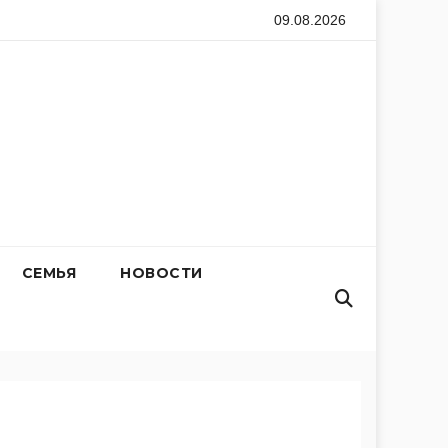
09.08.2026
водство для новичков
Магнитные бури сегодня, 31 июля
CЕМЬЯ
НОВОСТИ