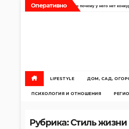
Перейти
Оперативно
на Samsung Z Flip 8 и почему у него нет конкурентов
Ка
к
содержанию
LIFESTYLE
ДОМ, САД, ОГО
ПСИХОЛОГИЯ И ОТНОШЕНИЯ
РЕГИ
Рубрика:
Стиль жизни