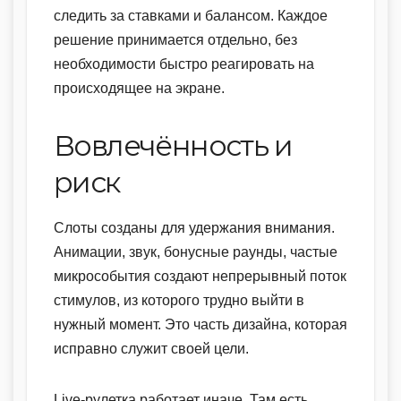
следить за ставками и балансом. Каждое
решение принимается отдельно, без
необходимости быстро реагировать на
происходящее на экране.
Вовлечённость и
риск
Слоты созданы для удержания внимания.
Анимации, звук, бонусные раунды, частые
микрособытия создают непрерывный поток
стимулов, из которого трудно выйти в
нужный момент. Это часть дизайна, которая
исправно служит своей цели.
Live-рулетка работает иначе. Там есть