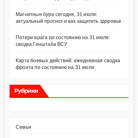
Магнитные бури сегодня, 31 июля:
актуальный прогноз и как защитить здоровье
Потери врага по состоянию на 31 июля:
сводка Генштаба ВСУ
Карта боевых действий: ежедневная сводка
фронта по состоянию на 31 июля
Рубрики
Cемья