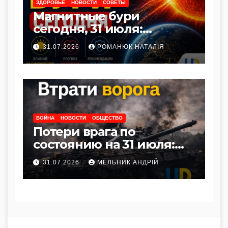
ЗДОРОВЬЕ
НОВОСТИ
СОВЕТЫ
Магнитные бури
сегодня, 31 июля:
актуальный прогноз и
31.07.2026
РОМАНЮК НАТАЛІЯ
как защитить здоровье
ВОЙНА
НОВОСТИ
ОБЩЕСТВО
Потери врага по
состоянию на 31 июля:
сводка Генштаба ВСУ
31.07.2026
МЕЛЬНИК АНДРІЙ