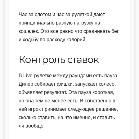
Час за слотом и час за рулеткой дают
принципиально разную нагрузку на
кошелек. Это все равно что сравнивать бег
и ходьбу по расходу калорий.
Контроль ставок
В Live-рулетке между раундами есть пауза.
Дилер собирает фишки, запускает колесо,
объявляет результат. Эта пауза короткая,
но она тем не менее есть. И собственно в
ней игрок принимает следующее решение,
сколько ставить, на что именно, и ставить
ли вообще.