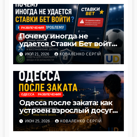
РАЗВЛЕЧЕНИЯ
Почему иногда не
удается Ставки Бет войти
и как решить проблему
ИЮЛ 21, 2026
КОВАЛЕНКО СЕРГІЙ
ОДЕССА
РАЗВЛЕЧЕНИЯ
Одесса после заката: как
устроен взрослый досуг
курортного города
ИЮН 25, 2026
КОВАЛЕНКО СЕРГІЙ