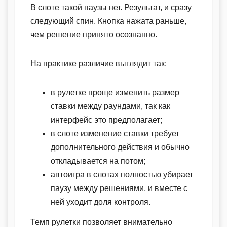
В слоте такой паузы нет. Результат, и сразу
следующий спин. Кнопка нажата раньше,
чем решение принято осознанно.
На практике различие выглядит так:
в рулетке проще изменить размер
ставки между раундами, так как
интерфейс это предполагает;
в слоте изменение ставки требует
дополнительного действия и обычно
откладывается на потом;
автоигра в слотах полностью убирает
паузу между решениями, и вместе с
ней уходит доля контроля.
Темп рулетки позволяет внимательно