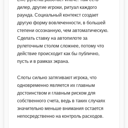
дилер, другие игроки, ритуал каждого
раунда. Социальный контекст создает
другую форму вовлеченности, в большей
степени осознанную, чем автоматическую.
Сделать ставку на автопилоте за
рулеточным столом сложнее, потому что
действие происходит как бы публично,
пусть и в рамках экрана.
Слоты сильно затягивают игрока, что
одновременно является их главным
достоинством и главным риском для
собственного счета, ведь в таких случаях
значительно меньше внимания остается
непосредственно на контроль расходов.