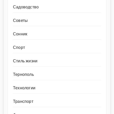
Садоводство
Советы
Сонник
Спорт
Стиль жизни
Тернополь
Технологии
Транспорт