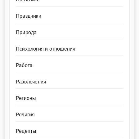
Праздники
Природа
Психология и отношения
Работа
Развлечения
Регионы
Религия
Рецепты