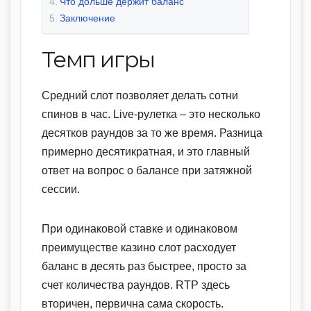
Что дольше держит баланс
Заключение
Темп игры
Средний слот позволяет делать сотни
спинов в час. Live-рулетка – это несколько
десятков раундов за то же время. Разница
примерно десятикратная, и это главный
ответ на вопрос о балансе при затяжной
сессии.
При одинаковой ставке и одинаковом
преимуществе казино слот расходует
баланс в десять раз быстрее, просто за
счет количества раундов. RTP здесь
вторичен, первична сама скорость.