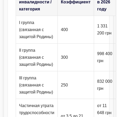
инвалидности /
Коэффициент
в 2026
категория
году
I группа
1 331
(связанная с
400
200 грн
защитой Родины)
II группа
998 400
(связанная с
300
грн
защитой Родины)
III группа
832 000
(связанная с
250
грн
защитой Родины)
Частичная утрата
от 11
трудоспособности
648 грн
от 3,5 до 21