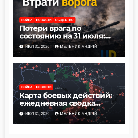
ВОЙНА
НОВОСТИ
ОБЩЕСТВО
Потери врага по
состоянию на 31 июля:
сводка Генштаба ВСУ
ИЮЛ 31, 2026
МЕЛЬНИК АНДРІЙ
ВОЙНА
НОВОСТИ
Карта боевых действий:
ежедневная сводка
фронта по состоянию на
ИЮЛ 31, 2026
МЕЛЬНИК АНДРІЙ
31 июля