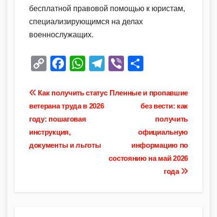
бесплатной правовой помощью к юристам,
специализирующимся на делах
военнослужащих.
C
F
W
T
Vi
О
o
a
h
el
b
тп
p
c
at
e
er
р
Навигация
Как получить статус
Пленные и пропавшие
y
e
s
gr
а
ветерана труда в 2026
без вести: как
по
году: пошаговая
получить
Li
b
A
a
в
записям
инструкция,
официальную
n
o
p
m
и
документы и льготы
информацию по
k
o
p
ть
состоянию на май 2026
k
года