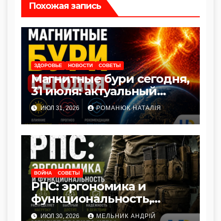
Похожая запись
ЗДОРОВЬЕ
НОВОСТИ
СОВЕТЫ
Магнитные бури сегодня,
31 июля: актуальный
прогноз и как защитить
ИЮЛ 31, 2026
РОМАНЮК НАТАЛІЯ
здоровье
ВОЙНА
СОВЕТЫ
РПС: эргономика и
функциональность,
меняющие правила игры
ИЮЛ 30, 2026
МЕЛЬНИК АНДРІЙ