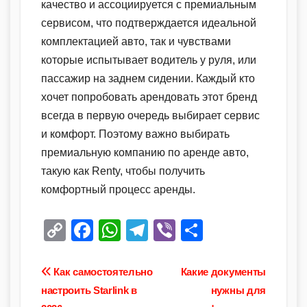
качество и ассоциируется с премиальным
сервисом, что подтверждается идеальной
комплектацией авто, так и чувствами
которые испытывает водитель у руля, или
пассажир на заднем сидении. Каждый кто
хочет попробовать арендовать этот бренд
всегда в первую очередь выбирает сервис
и комфорт. Поэтому важно выбирать
премиальную компанию по аренде авто,
такую как Renty, чтобы получить
комфортный процесс аренды.
C
F
W
T
Vi
О
o
a
h
el
b
тп
p
c
at
e
er
р
Навигация
Как самостоятельно
Какие документы
y
e
s
gr
а
настроить Starlink в
нужны для
по