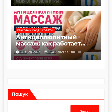
в активных задачах
КРАСОТА И УХОД
СОВЕТЫ
Антицеллюлитный
массаж: как работает
процедура и что важно
ИЮЛ 28, 2026
КОВАЛЬЧУК ОЛЕНА
знать перед курсом
Пошук
Поиск