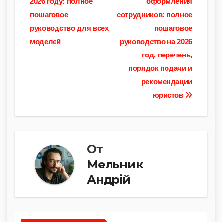
2026 году: полное
оформления
Li
b
A
a
в
записям
пошаговое
сотрудников: полное
n
o
p
m
и
руководство для всех
пошаговое
k
o
p
ть
моделей
руководство на 2026
k
год, перечень,
порядок подачи и
рекомендации
юристов
От
Мельник
Андрій