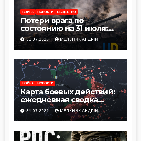
ВОЙНА
НОВОСТИ
ОБЩЕСТВО
Потери врага по
состоянию на 31 июля:
сводка Генштаба ВСУ
31.07.2026
МЕЛЬНИК АНДРІЙ
ВОЙНА
НОВОСТИ
Карта боевых действий:
ежедневная сводка
фронта по состоянию на
31.07.2026
МЕЛЬНИК АНДРІЙ
31 июля