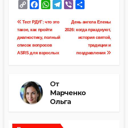
C
F
W
T
Vi
О
o
a
h
el
b
тп
p
c
at
e
er
р
Навигация
Тест РДУГ: что это
День ангела Елены
y
e
s
gr
а
такое, как пройти
2026: когда празднуют,
по
диагностику, полный
история святой,
Li
b
A
a
в
записям
список вопросов
традиции и
n
o
p
m
и
ASRS для взрослых
поздравления
k
o
p
ть
k
От
Марченко
Ольга