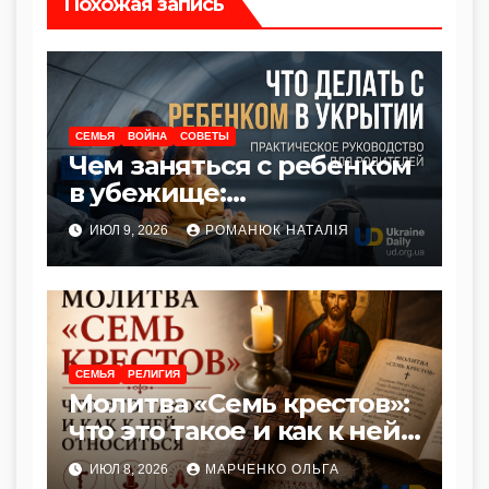
Похожая запись
CЕМЬЯ
ВОЙНА
СОВЕТЫ
Чем заняться с ребенком
в убежище:
практическое
ИЮЛ 9, 2026
РОМАНЮК НАТАЛІЯ
руководство для
родителей
CЕМЬЯ
РЕЛИГИЯ
Молитва «Семь крестов»:
что это такое и как к ней
относиться
ИЮЛ 8, 2026
МАРЧЕНКО ОЛЬГА