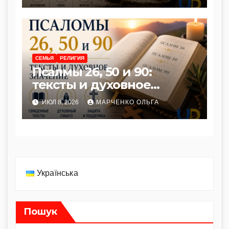
CЕМЬЯ
РЕЛИГИЯ
Псалмы 26, 50 и 90:
тексты и духовное
значение
ИЮЛ 8, 2026
МАРЧЕНКО ОЛЬГА
Українська
Пошук