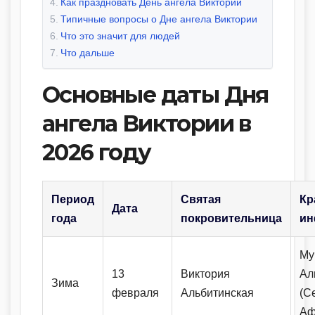
Как праздновать День ангела Виктории
Типичные вопросы о Дне ангела Виктории
Что это значит для людей
Что дальше
Основные даты Дня
ангела Виктории в
2026 году
Период
Святая
Кр
Дата
года
покровительница
ин
Му
13
Виктория
Ал
Зима
февраля
Альбитинская
(С
Аф