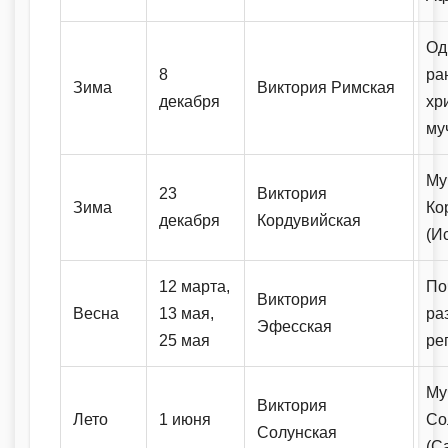
Од
8
ра
Зима
Виктория Римская
декабря
хр
му
Му
23
Виктория
Зима
Ко
декабря
Кордувийская
(И
12 марта,
По
Виктория
Весна
13 мая,
ра
Эфесская
25 мая
ре
Му
Виктория
Лето
1 июня
Со
Солунская
(С