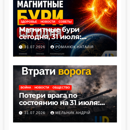
ЗДОРОВЬЕ
НОВОСТИ
СОВЕТЫ
Магнитные бури
сегодня, 31 июля:
актуальный прогноз и
31.07.2026
РОМАНЮК НАТАЛІЯ
как защитить здоровье
ВОЙНА
НОВОСТИ
ОБЩЕСТВО
Потери врага по
состоянию на 31 июля:
сводка Генштаба ВСУ
31.07.2026
МЕЛЬНИК АНДРІЙ